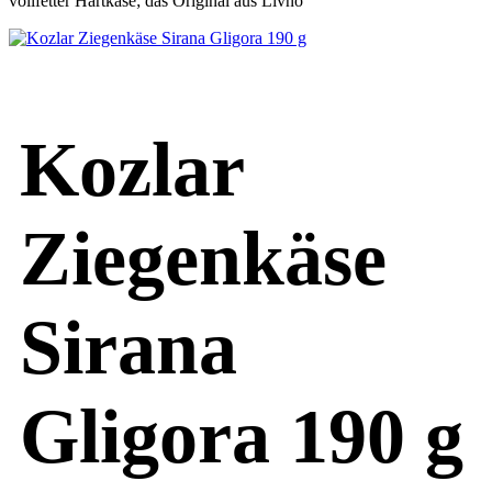
vollfetter Hartkäse; das Original aus Livno
Kozlar
Ziegenkäse
Sirana
Gligora 190 g