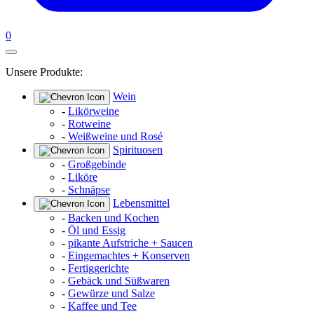
0
Unsere Produkte:
Wein
-
Likörweine
-
Rotweine
-
Weißweine und Rosé
Spirituosen
-
Großgebinde
-
Liköre
-
Schnäpse
Lebensmittel
-
Backen und Kochen
-
Öl und Essig
-
pikante Aufstriche + Saucen
-
Eingemachtes + Konserven
-
Fertiggerichte
-
Gebäck und Süßwaren
-
Gewürze und Salze
-
Kaffee und Tee