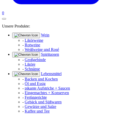
0
Unsere Produkte:
Wein
-
Likörweine
-
Rotweine
-
Weißweine und Rosé
Spirituosen
-
Großgebinde
-
Liköre
-
Schnäpse
Lebensmittel
-
Backen und Kochen
-
Öl und Essig
-
pikante Aufstriche + Saucen
-
Eingemachtes + Konserven
-
Fertiggerichte
-
Gebäck und Süßwaren
-
Gewürze und Salze
-
Kaffee und Tee