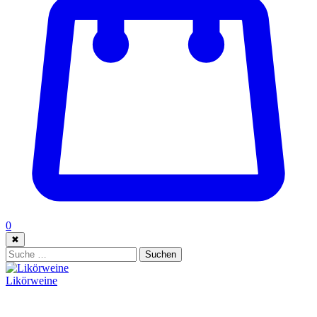
0
✖
Suche:
Suchen
Likörweine