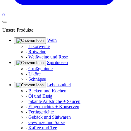
0
Unsere Produkte:
Wein
-
Likörweine
-
Rotweine
-
Weißweine und Rosé
Spirituosen
-
Großgebinde
-
Liköre
-
Schnäpse
Lebensmittel
-
Backen und Kochen
-
Öl und Essig
-
pikante Aufstriche + Saucen
-
Eingemachtes + Konserven
-
Fertiggerichte
-
Gebäck und Süßwaren
-
Gewürze und Salze
-
Kaffee und Tee