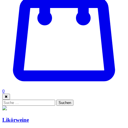
0
✖
Suche:
Suchen
Likörweine