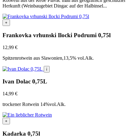
Rotwein aus der Rebe Plavac mali aus geografisch geschützter
Herkunft (Weinbaugebiet Dingac auf der Halbinsel...
+
Frankovka vrhunski Ilocki Podrumi 0,75l
12,99
€
Spitzenrotwein aus Slawonien,13,5% vol.Alk.
i
Ivan Dolac 0,75L
14,99
€
trockener Rotwein 14%vol.Alk.
+
Kadarka 0,75l