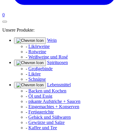
0
Unsere Produkte:
Wein
-
Likörweine
-
Rotweine
-
Weißweine und Rosé
Spirituosen
-
Großgebinde
-
Liköre
-
Schnäpse
Lebensmittel
-
Backen und Kochen
-
Öl und Essig
-
pikante Aufstriche + Saucen
-
Eingemachtes + Konserven
-
Fertiggerichte
-
Gebäck und Süßwaren
-
Gewürze und Salze
-
Kaffee und Tee