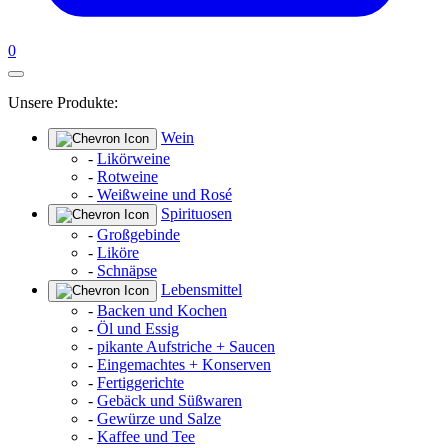
0
Unsere Produkte:
Wein
-
Likörweine
-
Rotweine
-
Weißweine und Rosé
Spirituosen
-
Großgebinde
-
Liköre
-
Schnäpse
Lebensmittel
-
Backen und Kochen
-
Öl und Essig
-
pikante Aufstriche + Saucen
-
Eingemachtes + Konserven
-
Fertiggerichte
-
Gebäck und Süßwaren
-
Gewürze und Salze
-
Kaffee und Tee