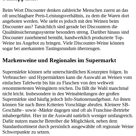
Beim Wort Discounter denken zahlreiche Menschen zuerst an das
oft unschlagbare Preis-Leistungsverhältnis, zu dem die Waren dort
angeboten werden. Wie sieht es jedoch mit den Weinen beim
Discounter aus? Tatsächlich sind gerade bei Discountern die
Qualitätssicherungssysteme besonders streng. Darüber hinaus sind
Discounter zunehmend bemüht, handwerklich produzierte Top-
Weine ins Angebot zu bringen. Viele Discounter-Weine können
sogar bei anerkannten Tastingsrundum überzeugen.
Markenweine und Regionales im Supermarkt
Supermärkte können sehr unterschiedlichen Konzepten folgen. In
Verbraucher- und Hypermärkten kann die Auswahl an Weinen vom
einfachen Tafelwein bis hin zu Flaschen von den weltweit
renommiertesten Weingütern reichen. Da fällt die Wahl manchmal
nicht leicht. Insbesondere in den Weinabteilungen der großen
Supermärkte sind häufig jedoch Info-Stationenaufgebaut. An ihnen
können Sie nach Ihren Kriterien Vorschläge abrufen. Kleinere SB-
Geschäfte– sowie -Märkte dagegen sind oft als Franchise-Betriebe
inhabergeführt. Hier ist die Auswahl natürlich weniger umfangreich.
Dafür nutzen manche Betreiber die Möglichkeit, neben dem
Standardsortiment durch persönlich ausgewählte oft regionale Weine
Schwerpunkte zu setzen.