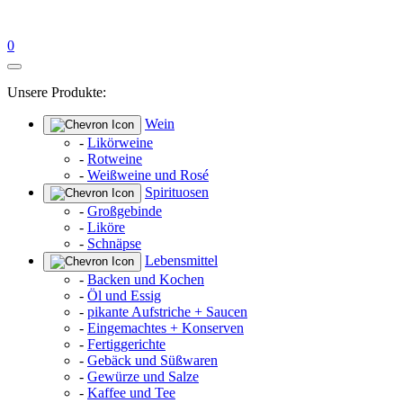
0
Unsere Produkte:
Wein
-
Likörweine
-
Rotweine
-
Weißweine und Rosé
Spirituosen
-
Großgebinde
-
Liköre
-
Schnäpse
Lebensmittel
-
Backen und Kochen
-
Öl und Essig
-
pikante Aufstriche + Saucen
-
Eingemachtes + Konserven
-
Fertiggerichte
-
Gebäck und Süßwaren
-
Gewürze und Salze
-
Kaffee und Tee