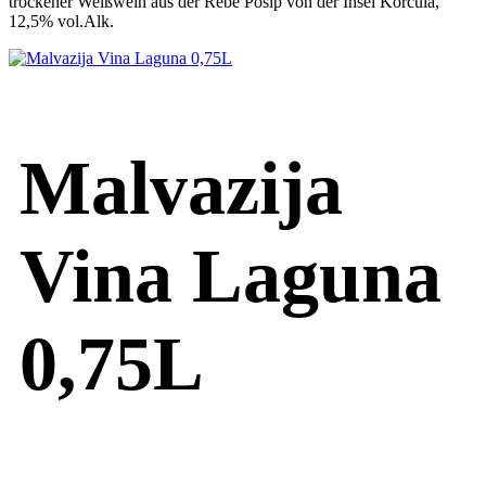
trockener Weißwein aus der Rebe Posip von der Insel Korcula,
12,5% vol.Alk.
Malvazija
Vina Laguna
0,75L