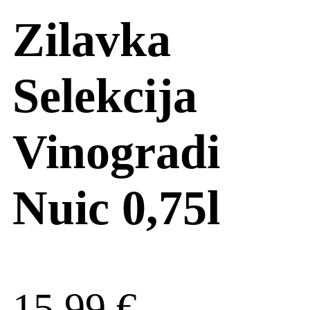
Zilavka
Selekcija
Vinogradi
Nuic 0,75l
15,99
€