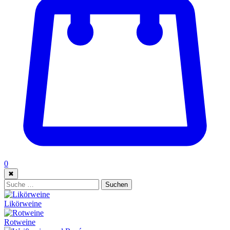
0
✖
Suche:
Suchen
Likörweine
Rotweine