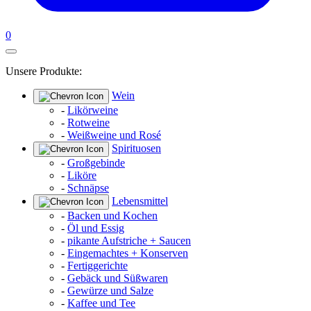
0
Unsere Produkte:
Wein
-
Likörweine
-
Rotweine
-
Weißweine und Rosé
Spirituosen
-
Großgebinde
-
Liköre
-
Schnäpse
Lebensmittel
-
Backen und Kochen
-
Öl und Essig
-
pikante Aufstriche + Saucen
-
Eingemachtes + Konserven
-
Fertiggerichte
-
Gebäck und Süßwaren
-
Gewürze und Salze
-
Kaffee und Tee