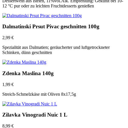
Dessertwein aus Istrien, 11%vol.Alk. Empfehlung: Gekühlt bei 10-
12 °C pur oder zu leichten Fruchtdesserts genießen
Dalmatinski Prsut Pivac geschnitten 100g
2,99
€
Spezialität aus Dalmatien; geräucherter und luftgetrockneter
Schinken, dünn geschnitten
Zdenka Maslina 140g
1,99
€
Streich-Schmelzkäse mit Oliven 8x17,5g
Zilavka Vinogradi Nuic 1 L
8,99
€