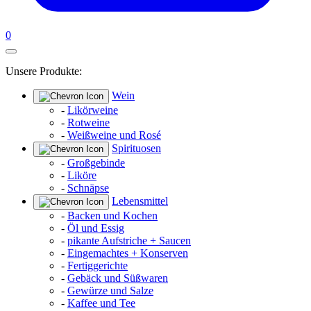
0
Unsere Produkte:
Wein
-
Likörweine
-
Rotweine
-
Weißweine und Rosé
Spirituosen
-
Großgebinde
-
Liköre
-
Schnäpse
Lebensmittel
-
Backen und Kochen
-
Öl und Essig
-
pikante Aufstriche + Saucen
-
Eingemachtes + Konserven
-
Fertiggerichte
-
Gebäck und Süßwaren
-
Gewürze und Salze
-
Kaffee und Tee