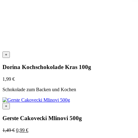
+
Dorina Kochschokolade Kras 100g
1,99
€
Schokolade zum Backen und Kochen
+
Gerste Cakovecki Mlinovi 500g
Ursprünglicher
Aktueller
1,49
€
0,99
€
Preis
Preis