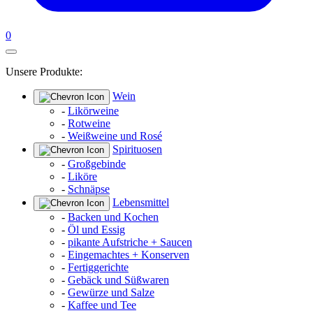
0
Unsere Produkte:
Wein
-
Likörweine
-
Rotweine
-
Weißweine und Rosé
Spirituosen
-
Großgebinde
-
Liköre
-
Schnäpse
Lebensmittel
-
Backen und Kochen
-
Öl und Essig
-
pikante Aufstriche + Saucen
-
Eingemachtes + Konserven
-
Fertiggerichte
-
Gebäck und Süßwaren
-
Gewürze und Salze
-
Kaffee und Tee