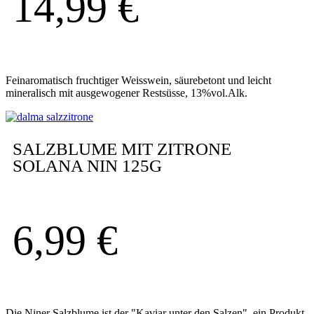
14,99
€
Feinaromatisch fruchtiger Weisswein, säurebetont und leicht
mineralisch mit ausgewogener Restsüsse, 13%vol.Alk.
SALZBLUME MIT ZITRONE
SOLANA NIN 125G
6,99
€
Die Niner Salzblume ist der "Kaviar unter den Salzen", ein Produkt