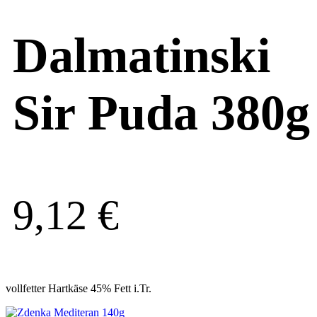
Dalmatinski
Sir Puda 380g
9,12
€
vollfetter Hartkäse 45% Fett i.Tr.