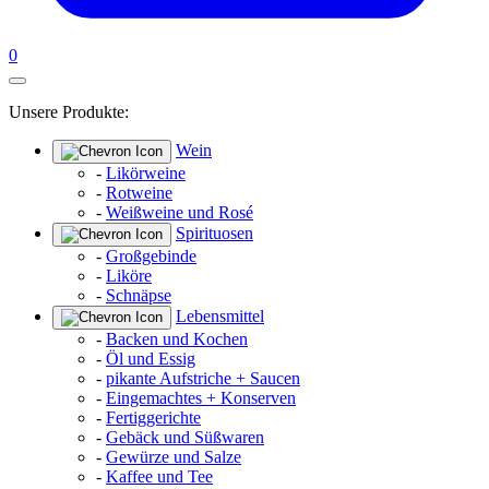
0
Unsere Produkte:
Wein
-
Likörweine
-
Rotweine
-
Weißweine und Rosé
Spirituosen
-
Großgebinde
-
Liköre
-
Schnäpse
Lebensmittel
-
Backen und Kochen
-
Öl und Essig
-
pikante Aufstriche + Saucen
-
Eingemachtes + Konserven
-
Fertiggerichte
-
Gebäck und Süßwaren
-
Gewürze und Salze
-
Kaffee und Tee