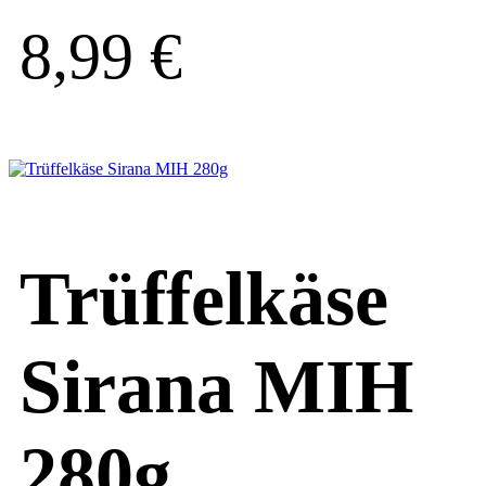
8,99
€
Trüffelkäse
Sirana MIH
280g