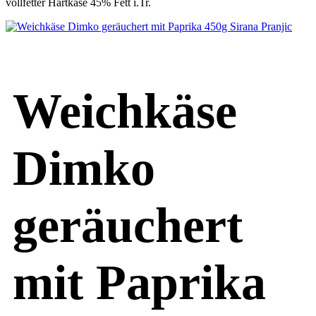
vollfetter Hartkäse 45% Fett i.Tr.
Weichkäse
Dimko
geräuchert
mit Paprika