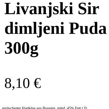
Livanjski Sir
dimljeni Puda
300g
8,10
€
geräucherter Hartkäse aus Bosnien, mind. 45% Fett i.Tr.