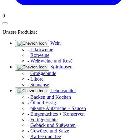
0
Unsere Produkte:
Wein
-
Likörweine
-
Rotweine
-
Weißweine und Rosé
Spirituosen
-
Großgebinde
-
Liköre
-
Schnäpse
Lebensmittel
-
Backen und Kochen
-
Öl und Essig
-
pikante Aufstriche + Saucen
-
Eingemachtes + Konserven
-
Fertiggerichte
-
Gebäck und Süßwaren
-
Gewürze und Salze
-
Kaffee und Tee