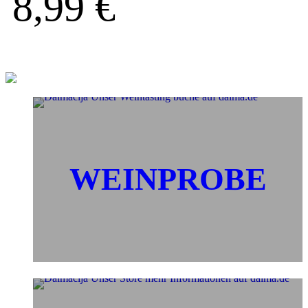
8,99
€
WEINPROBE