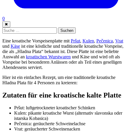
0
✖
Suche:
Suchen
Eine kroatische Vorspeisenplatte mit
Pršut
,
Kulen
,
Pečenica
,
Vrat
und
Käse
ist eine köstliche und traditionelle kroatische Vorspeise,
die als „Hladna Plata“ bekannt ist. Diese Platte ist eine beliebte
Auswahl an
kroatischen Wurstwaren
und Käse und wird oft als
Vorspeise bei besonderen Anlässen oder als Teil eines geselligen
Abendessens serviert.
Hier ist ein einfaches Rezept, um eine traditionelle kroatische
Hladna Plata für 4 Personen zu kreieren:
Zutaten für eine kroatische kalte Platte
Pršut: luftgetrockneter kroatischer Schinken
Kulen: pikante kroatische Wurst (alternativ slavonska oder
istarska Kobasica)
Pečenica: geräucherte Schweinelachse
Vrat: geräucherter Schweinenacken