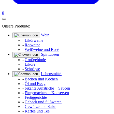
0
Unsere Produkte:
Wein
-
Likörweine
-
Rotweine
-
Weißweine und Rosé
Spirituosen
-
Großgebinde
-
Liköre
-
Schnäpse
Lebensmittel
-
Backen und Kochen
-
Öl und Essig
-
pikante Aufstriche + Saucen
-
Eingemachtes + Konserven
-
Fertiggerichte
-
Gebäck und Süßwaren
-
Gewürze und Salze
-
Kaffee und Tee