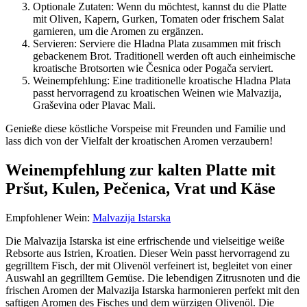
Optionale Zutaten: Wenn du möchtest, kannst du die Platte
mit Oliven, Kapern, Gurken, Tomaten oder frischem Salat
garnieren, um die Aromen zu ergänzen.
Servieren: Serviere die Hladna Plata zusammen mit frisch
gebackenem Brot. Traditionell werden oft auch einheimische
kroatische Brotsorten wie Česnica oder Pogača serviert.
Weinempfehlung: Eine traditionelle kroatische Hladna Plata
passt hervorragend zu kroatischen Weinen wie Malvazija,
Graševina oder Plavac Mali.
Genieße diese köstliche Vorspeise mit Freunden und Familie und
lass dich von der Vielfalt der kroatischen Aromen verzaubern!
Weinempfehlung zur kalten Platte mit
Pršut, Kulen, Pečenica, Vrat und Käse
Empfohlener Wein:
Malvazija Istarska
Die Malvazija Istarska ist eine erfrischende und vielseitige weiße
Rebsorte aus Istrien, Kroatien. Dieser Wein passt hervorragend zu
gegrilltem Fisch, der mit Olivenöl verfeinert ist, begleitet von einer
Auswahl an gegrilltem Gemüse. Die lebendigen Zitrusnoten und die
frischen Aromen der Malvazija Istarska harmonieren perfekt mit den
saftigen Aromen des Fisches und dem würzigen Olivenöl. Die