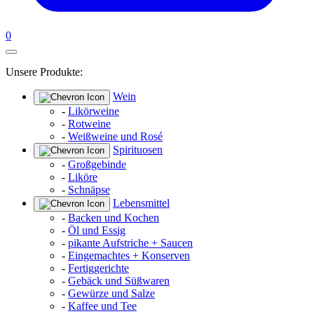
0
Unsere Produkte:
Wein
-
Likörweine
-
Rotweine
-
Weißweine und Rosé
Spirituosen
-
Großgebinde
-
Liköre
-
Schnäpse
Lebensmittel
-
Backen und Kochen
-
Öl und Essig
-
pikante Aufstriche + Saucen
-
Eingemachtes + Konserven
-
Fertiggerichte
-
Gebäck und Süßwaren
-
Gewürze und Salze
-
Kaffee und Tee