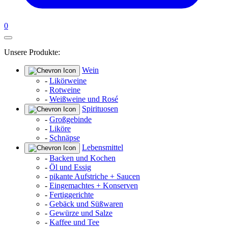
0
Unsere Produkte:
Wein
-
Likörweine
-
Rotweine
-
Weißweine und Rosé
Spirituosen
-
Großgebinde
-
Liköre
-
Schnäpse
Lebensmittel
-
Backen und Kochen
-
Öl und Essig
-
pikante Aufstriche + Saucen
-
Eingemachtes + Konserven
-
Fertiggerichte
-
Gebäck und Süßwaren
-
Gewürze und Salze
-
Kaffee und Tee