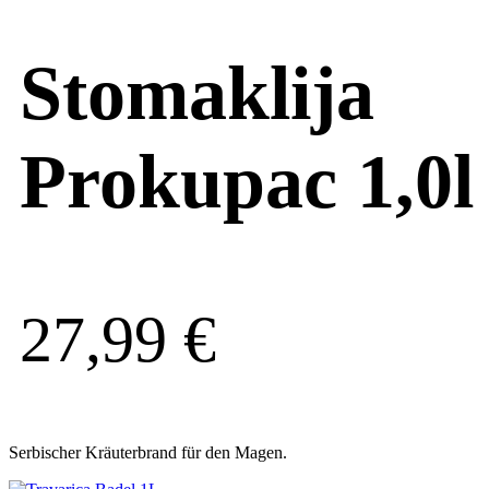
Stomaklija
Prokupac 1,0l
27,99
€
Serbischer Kräuterbrand für den Magen.