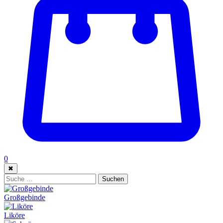
0
✖
Suche:
Suchen
Großgebinde
Liköre