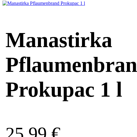
Manastirka
Pflaumenbra
Prokupac 1 l
25,99
€