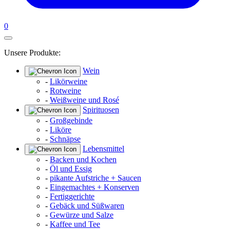
0
Unsere Produkte:
Wein
-
Likörweine
-
Rotweine
-
Weißweine und Rosé
Spirituosen
-
Großgebinde
-
Liköre
-
Schnäpse
Lebensmittel
-
Backen und Kochen
-
Öl und Essig
-
pikante Aufstriche + Saucen
-
Eingemachtes + Konserven
-
Fertiggerichte
-
Gebäck und Süßwaren
-
Gewürze und Salze
-
Kaffee und Tee