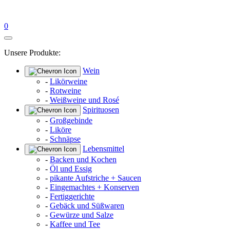
0
Unsere Produkte:
Wein
-
Likörweine
-
Rotweine
-
Weißweine und Rosé
Spirituosen
-
Großgebinde
-
Liköre
-
Schnäpse
Lebensmittel
-
Backen und Kochen
-
Öl und Essig
-
pikante Aufstriche + Saucen
-
Eingemachtes + Konserven
-
Fertiggerichte
-
Gebäck und Süßwaren
-
Gewürze und Salze
-
Kaffee und Tee