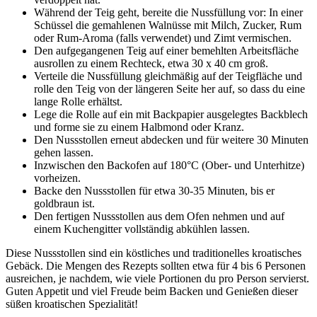
Während der Teig geht, bereite die Nussfüllung vor: In einer
Schüssel die gemahlenen Walnüsse mit Milch, Zucker, Rum
oder Rum-Aroma (falls verwendet) und Zimt vermischen.
Den aufgegangenen Teig auf einer bemehlten Arbeitsfläche
ausrollen zu einem Rechteck, etwa 30 x 40 cm groß.
Verteile die Nussfüllung gleichmäßig auf der Teigfläche und
rolle den Teig von der längeren Seite her auf, so dass du eine
lange Rolle erhältst.
Lege die Rolle auf ein mit Backpapier ausgelegtes Backblech
und forme sie zu einem Halbmond oder Kranz.
Den Nussstollen erneut abdecken und für weitere 30 Minuten
gehen lassen.
Inzwischen den Backofen auf 180°C (Ober- und Unterhitze)
vorheizen.
Backe den Nussstollen für etwa 30-35 Minuten, bis er
goldbraun ist.
Den fertigen Nussstollen aus dem Ofen nehmen und auf
einem Kuchengitter vollständig abkühlen lassen.
Diese Nussstollen sind ein köstliches und traditionelles kroatisches
Gebäck. Die Mengen des Rezepts sollten etwa für 4 bis 6 Personen
ausreichen, je nachdem, wie viele Portionen du pro Person servierst.
Guten Appetit und viel Freude beim Backen und Genießen dieser
süßen kroatischen Spezialität!