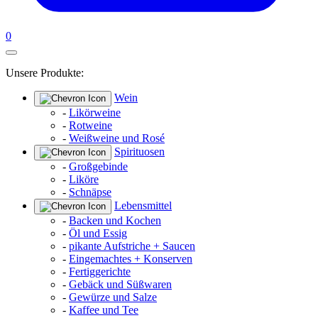
0
Unsere Produkte:
Wein
-
Likörweine
-
Rotweine
-
Weißweine und Rosé
Spirituosen
-
Großgebinde
-
Liköre
-
Schnäpse
Lebensmittel
-
Backen und Kochen
-
Öl und Essig
-
pikante Aufstriche + Saucen
-
Eingemachtes + Konserven
-
Fertiggerichte
-
Gebäck und Süßwaren
-
Gewürze und Salze
-
Kaffee und Tee