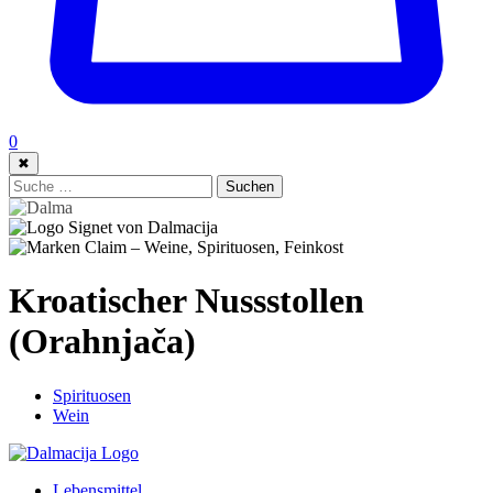
0
✖
Suche:
Suchen
Kroatischer Nussstollen
(Orahnjača)
Spirituosen
Wein
Lebensmittel