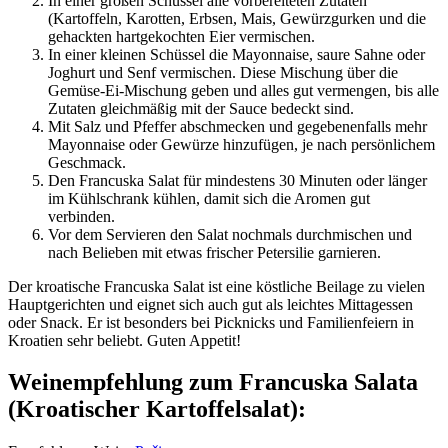
In einer großen Schüssel alle vorbereiteten Zutaten
(Kartoffeln, Karotten, Erbsen, Mais, Gewürzgurken und die
gehackten hartgekochten Eier vermischen.
In einer kleinen Schüssel die Mayonnaise, saure Sahne oder
Joghurt und Senf vermischen. Diese Mischung über die
Gemüse-Ei-Mischung geben und alles gut vermengen, bis alle
Zutaten gleichmäßig mit der Sauce bedeckt sind.
Mit Salz und Pfeffer abschmecken und gegebenenfalls mehr
Mayonnaise oder Gewürze hinzufügen, je nach persönlichem
Geschmack.
Den Francuska Salat für mindestens 30 Minuten oder länger
im Kühlschrank kühlen, damit sich die Aromen gut
verbinden.
Vor dem Servieren den Salat nochmals durchmischen und
nach Belieben mit etwas frischer Petersilie garnieren.
Der kroatische Francuska Salat ist eine köstliche Beilage zu vielen
Hauptgerichten und eignet sich auch gut als leichtes Mittagessen
oder Snack. Er ist besonders bei Picknicks und Familienfeiern in
Kroatien sehr beliebt. Guten Appetit!
Weinempfehlung zum Francuska Salata
(Kroatischer Kartoffelsalat):