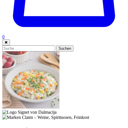
0
✖
Suche:
Suchen