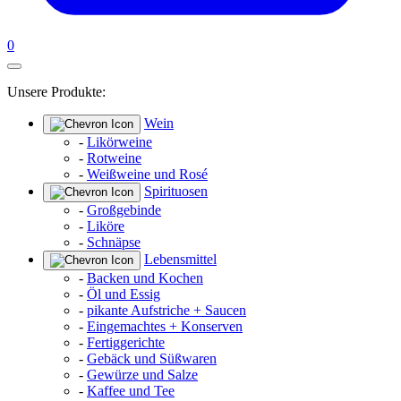
0
Unsere Produkte:
Wein
-
Likörweine
-
Rotweine
-
Weißweine und Rosé
Spirituosen
-
Großgebinde
-
Liköre
-
Schnäpse
Lebensmittel
-
Backen und Kochen
-
Öl und Essig
-
pikante Aufstriche + Saucen
-
Eingemachtes + Konserven
-
Fertiggerichte
-
Gebäck und Süßwaren
-
Gewürze und Salze
-
Kaffee und Tee