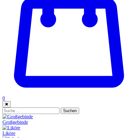
0
✖
Suche:
Suchen
Großgebinde
Liköre