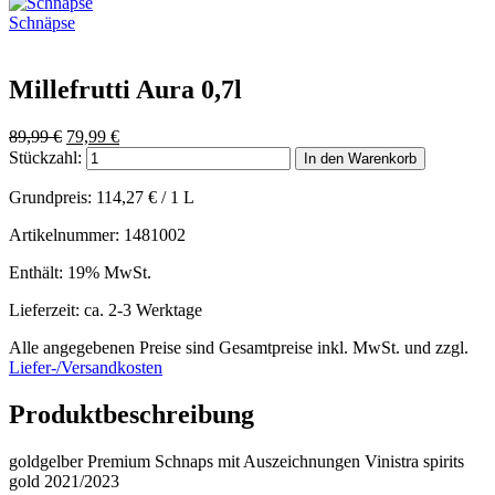
Schnäpse
Millefrutti Aura 0,7l
Ursprünglicher
Aktueller
89,99
€
79,99
€
Preis
Preis
Stückzahl:
In den Warenkorb
war:
ist:
89,99 €
79,99 €.
Grundpreis:
114,27
€
/ 1 L
Artikelnummer: 1481002
Enthält: 19% MwSt.
Lieferzeit: ca. 2-3 Werktage
Alle angegebenen Preise sind Gesamtpreise inkl. MwSt. und zzgl.
Liefer-/Versandkosten
Produktbeschreibung
goldgelber Premium Schnaps mit Auszeichnungen Vinistra spirits
gold 2021/2023