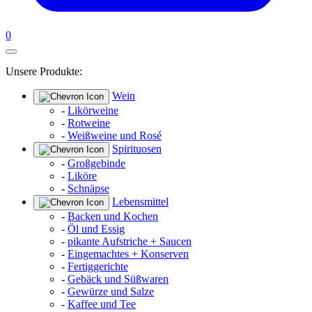
0
Unsere Produkte:
Wein
-
Likörweine
-
Rotweine
-
Weißweine und Rosé
Spirituosen
-
Großgebinde
-
Liköre
-
Schnäpse
Lebensmittel
-
Backen und Kochen
-
Öl und Essig
-
pikante Aufstriche + Saucen
-
Eingemachtes + Konserven
-
Fertiggerichte
-
Gebäck und Süßwaren
-
Gewürze und Salze
-
Kaffee und Tee