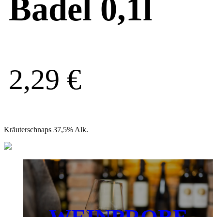
Badel 0,1l
2,29
€
Kräuterschnaps 37,5% Alk.