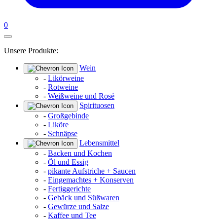
0
Unsere Produkte:
Wein
-
Likörweine
-
Rotweine
-
Weißweine und Rosé
Spirituosen
-
Großgebinde
-
Liköre
-
Schnäpse
Lebensmittel
-
Backen und Kochen
-
Öl und Essig
-
pikante Aufstriche + Saucen
-
Eingemachtes + Konserven
-
Fertiggerichte
-
Gebäck und Süßwaren
-
Gewürze und Salze
-
Kaffee und Tee