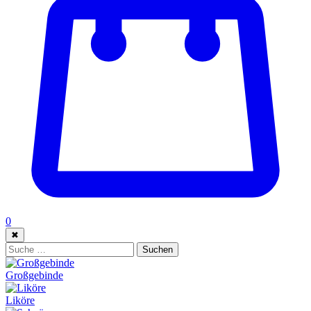
0
✖
Suche:
Suchen
Großgebinde
Liköre