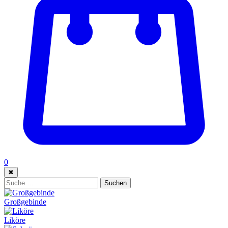
0
✖
Suche:
Suchen
Großgebinde
Liköre