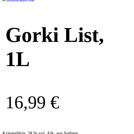
Gorki List,
1L
16,99
€
Kräuterlikör, 28 % vol. Alk. aus Serbien