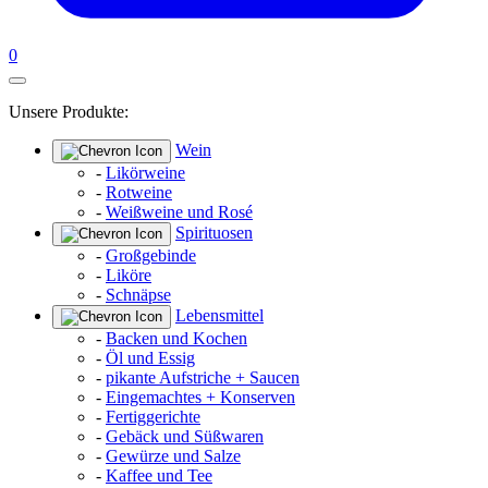
0
Unsere Produkte:
Wein
-
Likörweine
-
Rotweine
-
Weißweine und Rosé
Spirituosen
-
Großgebinde
-
Liköre
-
Schnäpse
Lebensmittel
-
Backen und Kochen
-
Öl und Essig
-
pikante Aufstriche + Saucen
-
Eingemachtes + Konserven
-
Fertiggerichte
-
Gebäck und Süßwaren
-
Gewürze und Salze
-
Kaffee und Tee