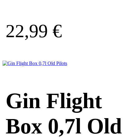
22,99
€
Gin Flight
Box 0,7l Old