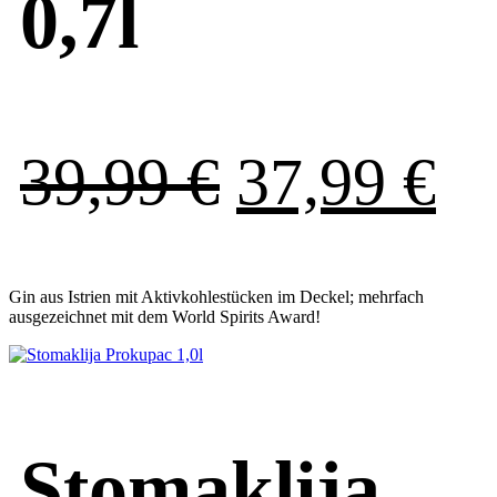
0,7l
Ursprüngl
Ak
39,99
€
37,99
€
Preis
Pr
Gin aus Istrien mit Aktivkohlestücken im Deckel; mehrfach
war:
ist
ausgezeichnet mit dem World Spirits Award!
39,99 €
37
Stomaklija