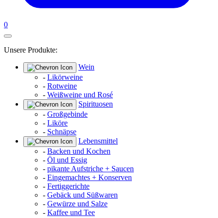
0
Unsere Produkte:
Wein
-
Likörweine
-
Rotweine
-
Weißweine und Rosé
Spirituosen
-
Großgebinde
-
Liköre
-
Schnäpse
Lebensmittel
-
Backen und Kochen
-
Öl und Essig
-
pikante Aufstriche + Saucen
-
Eingemachtes + Konserven
-
Fertiggerichte
-
Gebäck und Süßwaren
-
Gewürze und Salze
-
Kaffee und Tee