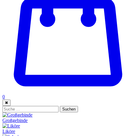
0
✖
Suche:
Suchen
Großgebinde
Liköre