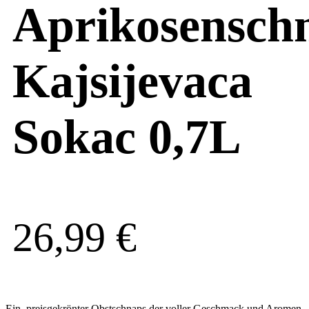
Aprikosensch
Kajsijevaca
Sokac 0,7L
26,99
€
Ein preisgekrönter Obstschnaps der voller Geschmack und Aromen