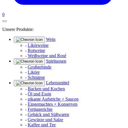
0
Unsere Produkte:
Wein
-
Likörweine
-
Rotweine
-
Weißweine und Rosé
Spirituosen
-
Großgebinde
-
Liköre
-
Schnäpse
Lebensmittel
-
Backen und Kochen
-
Öl und Essig
-
pikante Aufstriche + Saucen
-
Eingemachtes + Konserven
-
Fertiggerichte
-
Gebäck und Süßwaren
-
Gewürze und Salze
-
Kaffee und Tee