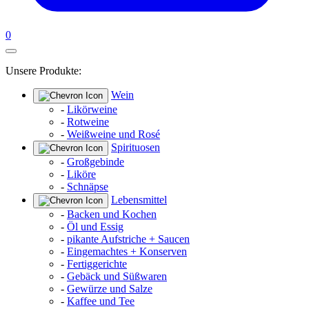
0
Unsere Produkte:
Wein
-
Likörweine
-
Rotweine
-
Weißweine und Rosé
Spirituosen
-
Großgebinde
-
Liköre
-
Schnäpse
Lebensmittel
-
Backen und Kochen
-
Öl und Essig
-
pikante Aufstriche + Saucen
-
Eingemachtes + Konserven
-
Fertiggerichte
-
Gebäck und Süßwaren
-
Gewürze und Salze
-
Kaffee und Tee