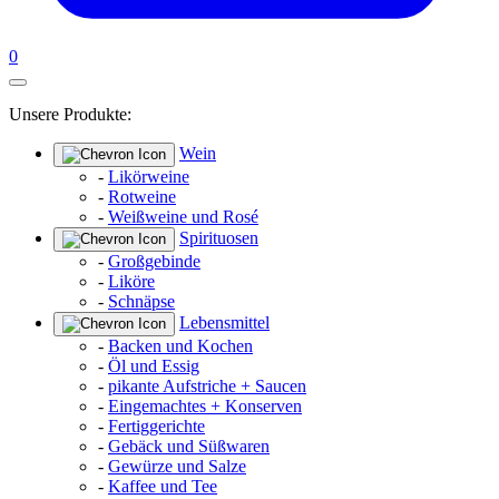
0
Unsere Produkte:
Wein
-
Likörweine
-
Rotweine
-
Weißweine und Rosé
Spirituosen
-
Großgebinde
-
Liköre
-
Schnäpse
Lebensmittel
-
Backen und Kochen
-
Öl und Essig
-
pikante Aufstriche + Saucen
-
Eingemachtes + Konserven
-
Fertiggerichte
-
Gebäck und Süßwaren
-
Gewürze und Salze
-
Kaffee und Tee