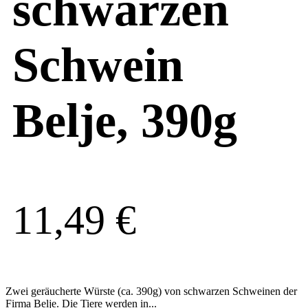
schwarzen
Schwein
Belje, 390g
11,49
€
Zwei geräucherte Würste (ca. 390g) von schwarzen Schweinen der
Firma Belje. Die Tiere werden in...