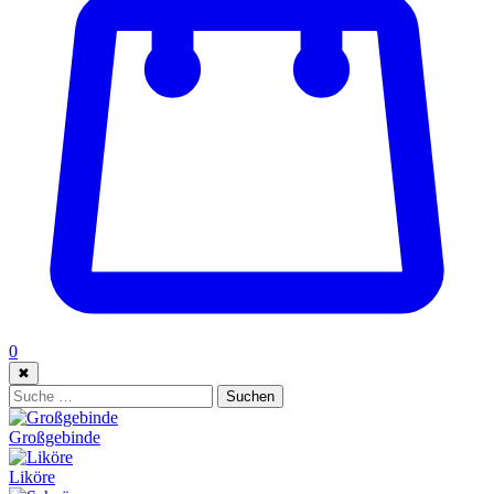
0
✖
Suche:
Suchen
Großgebinde
Liköre