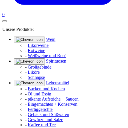
0
Unsere Produkte:
Wein
-
Likörweine
-
Rotweine
-
Weißweine und Rosé
Spirituosen
-
Großgebinde
-
Liköre
-
Schnäpse
Lebensmittel
-
Backen und Kochen
-
Öl und Essig
-
pikante Aufstriche + Saucen
-
Eingemachtes + Konserven
-
Fertiggerichte
-
Gebäck und Süßwaren
-
Gewürze und Salze
-
Kaffee und Tee