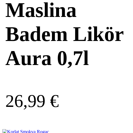
Maslina
Badem Likör
Aura 0,7l
26,99
€