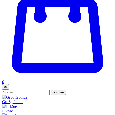
0
✖
Suche:
Suchen
Großgebinde
Liköre