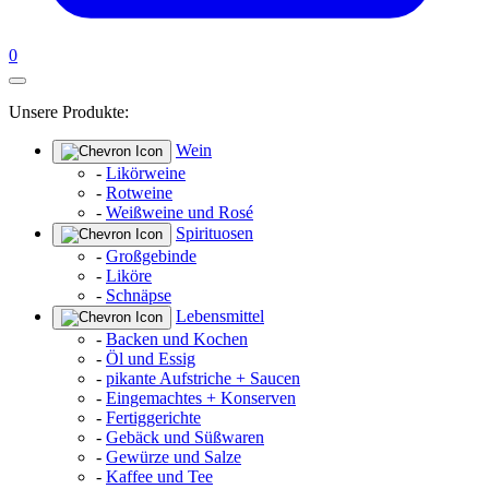
0
Unsere Produkte:
Wein
-
Likörweine
-
Rotweine
-
Weißweine und Rosé
Spirituosen
-
Großgebinde
-
Liköre
-
Schnäpse
Lebensmittel
-
Backen und Kochen
-
Öl und Essig
-
pikante Aufstriche + Saucen
-
Eingemachtes + Konserven
-
Fertiggerichte
-
Gebäck und Süßwaren
-
Gewürze und Salze
-
Kaffee und Tee