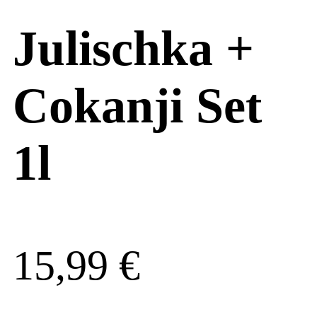
Julischka +
Cokanji Set
1l
15,99
€