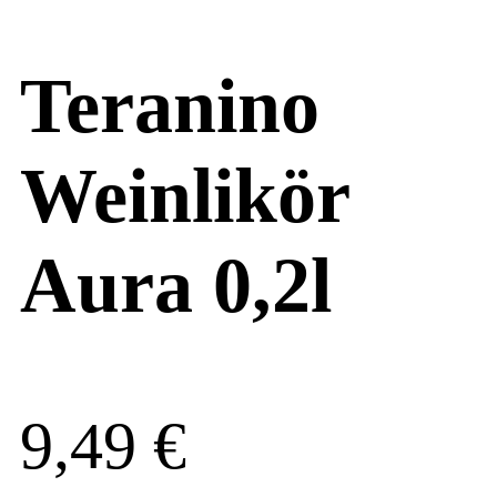
Teranino
Weinlikör
Aura 0,2l
9,49
€