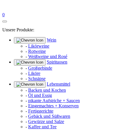
0
Unsere Produkte:
Wein
-
Likörweine
-
Rotweine
-
Weißweine und Rosé
Spirituosen
-
Großgebinde
-
Liköre
-
Schnäpse
Lebensmittel
-
Backen und Kochen
-
Öl und Essig
-
pikante Aufstriche + Saucen
-
Eingemachtes + Konserven
-
Fertiggerichte
-
Gebäck und Süßwaren
-
Gewürze und Salze
-
Kaffee und Tee