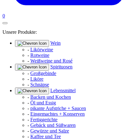
0
Unsere Produkte:
Wein
-
Likörweine
-
Rotweine
-
Weißweine und Rosé
Spirituosen
-
Großgebinde
-
Liköre
-
Schnäpse
Lebensmittel
-
Backen und Kochen
-
Öl und Essig
-
pikante Aufstriche + Saucen
-
Eingemachtes + Konserven
-
Fertiggerichte
-
Gebäck und Süßwaren
-
Gewürze und Salze
-
Kaffee und Tee