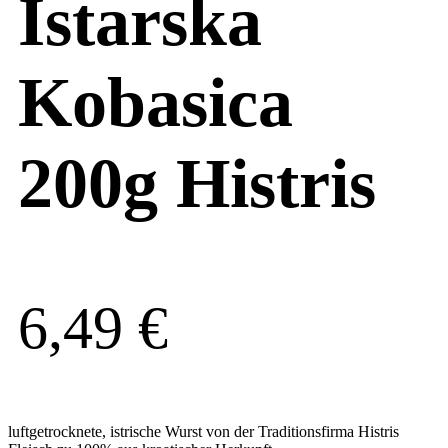
Istarska
Kobasica
200g Histris
6,49
€
luftgetrocknete, istrische Wurst von der Traditionsfirma Histris