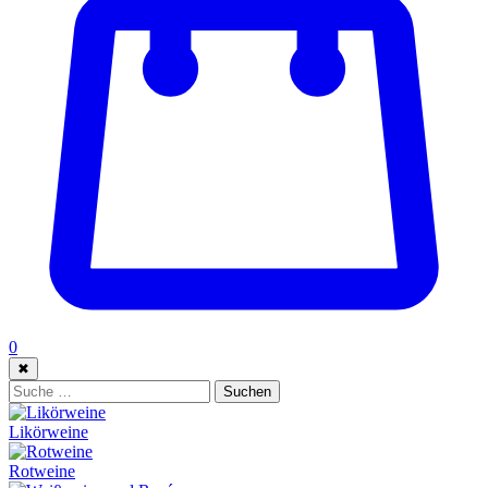
0
✖
Suche:
Suchen
Likörweine
Rotweine