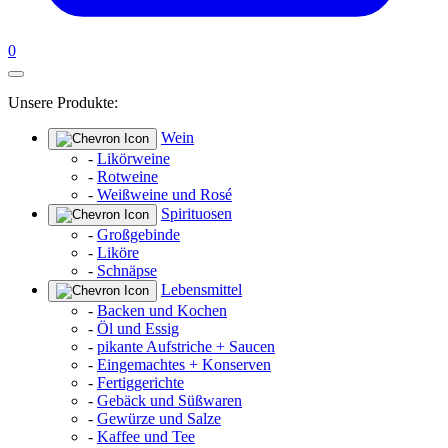
0
Unsere Produkte:
Wein
-
Likörweine
-
Rotweine
-
Weißweine und Rosé
Spirituosen
-
Großgebinde
-
Liköre
-
Schnäpse
Lebensmittel
-
Backen und Kochen
-
Öl und Essig
-
pikante Aufstriche + Saucen
-
Eingemachtes + Konserven
-
Fertiggerichte
-
Gebäck und Süßwaren
-
Gewürze und Salze
-
Kaffee und Tee