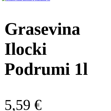
Grasevina
Ilocki
Podrumi 1l
5,59
€