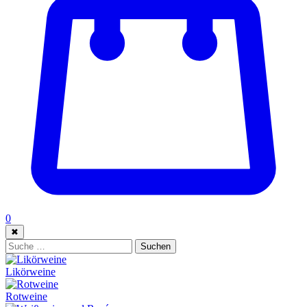
0
✖
Suche:
Suchen
Likörweine
Rotweine