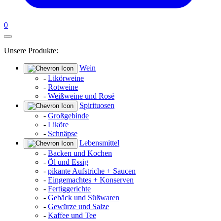
0
Unsere Produkte:
Wein
-
Likörweine
-
Rotweine
-
Weißweine und Rosé
Spirituosen
-
Großgebinde
-
Liköre
-
Schnäpse
Lebensmittel
-
Backen und Kochen
-
Öl und Essig
-
pikante Aufstriche + Saucen
-
Eingemachtes + Konserven
-
Fertiggerichte
-
Gebäck und Süßwaren
-
Gewürze und Salze
-
Kaffee und Tee