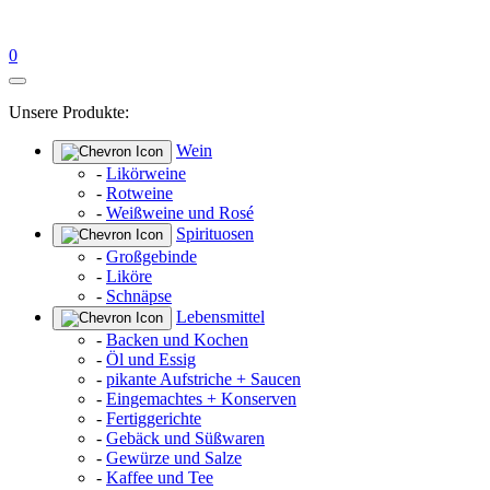
0
Unsere Produkte:
Wein
-
Likörweine
-
Rotweine
-
Weißweine und Rosé
Spirituosen
-
Großgebinde
-
Liköre
-
Schnäpse
Lebensmittel
-
Backen und Kochen
-
Öl und Essig
-
pikante Aufstriche + Saucen
-
Eingemachtes + Konserven
-
Fertiggerichte
-
Gebäck und Süßwaren
-
Gewürze und Salze
-
Kaffee und Tee