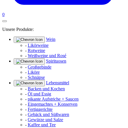
0
Unsere Produkte:
Wein
-
Likörweine
-
Rotweine
-
Weißweine und Rosé
Spirituosen
-
Großgebinde
-
Liköre
-
Schnäpse
Lebensmittel
-
Backen und Kochen
-
Öl und Essig
-
pikante Aufstriche + Saucen
-
Eingemachtes + Konserven
-
Fertiggerichte
-
Gebäck und Süßwaren
-
Gewürze und Salze
-
Kaffee und Tee