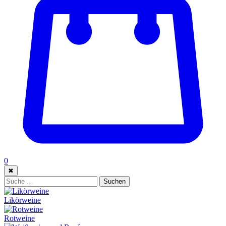
0
✖
Suche:
Suchen
Likörweine
Rotweine