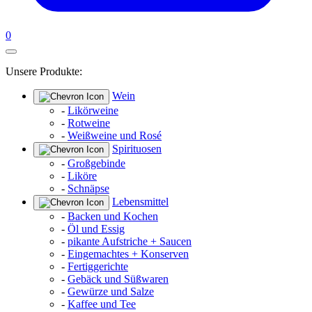
0
Unsere Produkte:
Wein
-
Likörweine
-
Rotweine
-
Weißweine und Rosé
Spirituosen
-
Großgebinde
-
Liköre
-
Schnäpse
Lebensmittel
-
Backen und Kochen
-
Öl und Essig
-
pikante Aufstriche + Saucen
-
Eingemachtes + Konserven
-
Fertiggerichte
-
Gebäck und Süßwaren
-
Gewürze und Salze
-
Kaffee und Tee