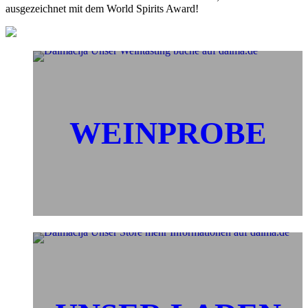
war:
ist
ausgezeichnet mit dem World Spirits Award!
39,99 €
37
WEINPROBE