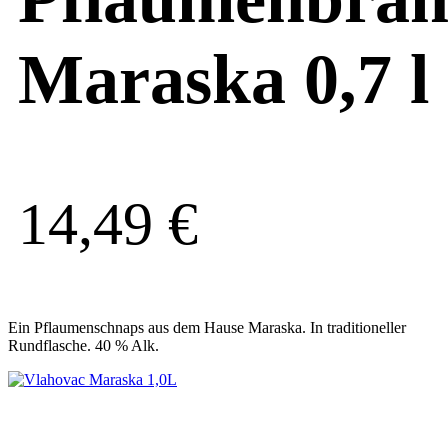
Maraska 0,7 l
14,49
€
Ein Pflaumenschnaps aus dem Hause Maraska. In traditioneller
Rundflasche. 40 % Alk.