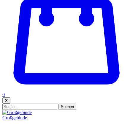
0
✖
Suche:
Suchen
Großgebinde