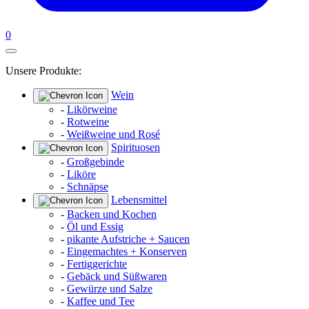
0
Unsere Produkte:
Wein
-
Likörweine
-
Rotweine
-
Weißweine und Rosé
Spirituosen
-
Großgebinde
-
Liköre
-
Schnäpse
Lebensmittel
-
Backen und Kochen
-
Öl und Essig
-
pikante Aufstriche + Saucen
-
Eingemachtes + Konserven
-
Fertiggerichte
-
Gebäck und Süßwaren
-
Gewürze und Salze
-
Kaffee und Tee