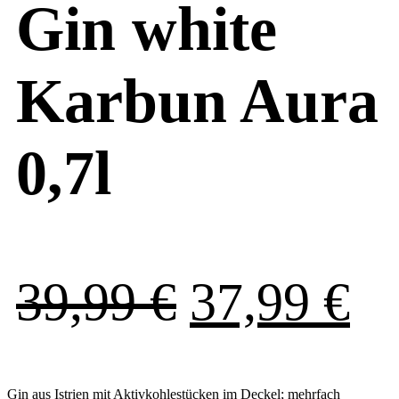
Gin white
Karbun Aura
0,7l
Ursprüngl
Ak
39,99
€
37,99
€
Preis
Pr
Gin aus Istrien mit Aktivkohlestücken im Deckel; mehrfach