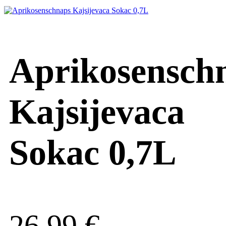
Aprikosensch
Kajsijevaca
Sokac 0,7L
26,99
€