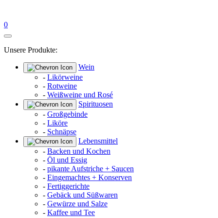
0
Unsere Produkte:
Wein
-
Likörweine
-
Rotweine
-
Weißweine und Rosé
Spirituosen
-
Großgebinde
-
Liköre
-
Schnäpse
Lebensmittel
-
Backen und Kochen
-
Öl und Essig
-
pikante Aufstriche + Saucen
-
Eingemachtes + Konserven
-
Fertiggerichte
-
Gebäck und Süßwaren
-
Gewürze und Salze
-
Kaffee und Tee