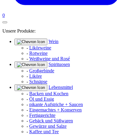
0
Unsere Produkte:
Wein
-
Likörweine
-
Rotweine
-
Weißweine und Rosé
Spirituosen
-
Großgebinde
-
Liköre
-
Schnäpse
Lebensmittel
-
Backen und Kochen
-
Öl und Essig
-
pikante Aufstriche + Saucen
-
Eingemachtes + Konserven
-
Fertiggerichte
-
Gebäck und Süßwaren
-
Gewürze und Salze
-
Kaffee und Tee