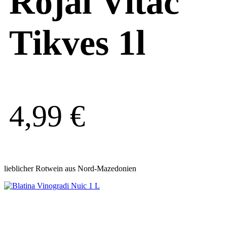
Rojal Vitac
Tikves 1l
4,99
€
lieblicher Rotwein aus Nord-Mazedonien