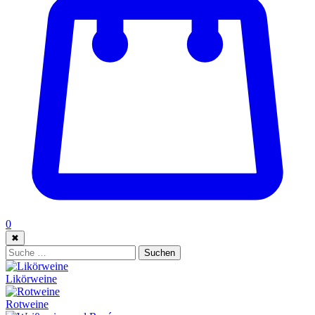
0
✖
Suche:
Suchen
Likörweine
Rotweine