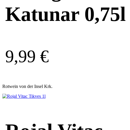
Katunar 0,75l
9,99
€
Rotwein von der Insel Krk.