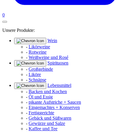
0
Unsere Produkte:
Wein
-
Likörweine
-
Rotweine
-
Weißweine und Rosé
Spirituosen
-
Großgebinde
-
Liköre
-
Schnäpse
Lebensmittel
-
Backen und Kochen
-
Öl und Essig
-
pikante Aufstriche + Saucen
-
Eingemachtes + Konserven
-
Fertiggerichte
-
Gebäck und Süßwaren
-
Gewürze und Salze
-
Kaffee und Tee