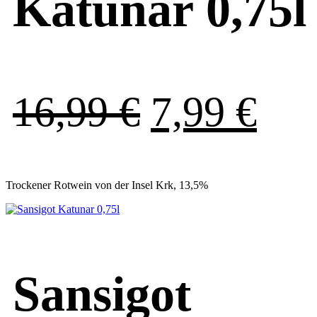
Katunar 0,75l
Ursprüngl
Akt
16,99
€
7,99
€
Preis
Pre
Trockener Rotwein von der Insel Krk, 13,5%
war:
ist:
16,99 €
7,9
Sansigot