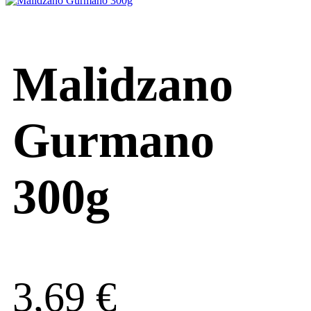
Malidzano
Gurmano
300g
3,69
€