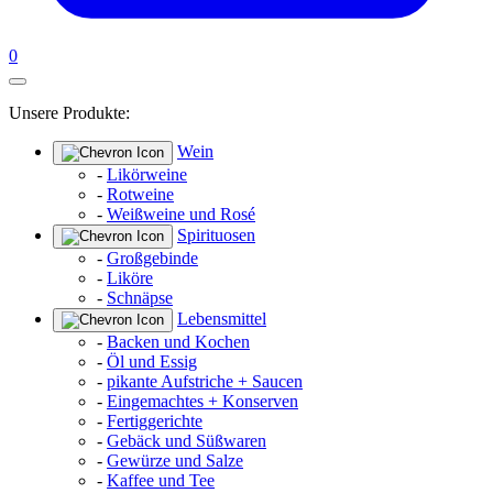
0
Unsere Produkte:
Wein
-
Likörweine
-
Rotweine
-
Weißweine und Rosé
Spirituosen
-
Großgebinde
-
Liköre
-
Schnäpse
Lebensmittel
-
Backen und Kochen
-
Öl und Essig
-
pikante Aufstriche + Saucen
-
Eingemachtes + Konserven
-
Fertiggerichte
-
Gebäck und Süßwaren
-
Gewürze und Salze
-
Kaffee und Tee