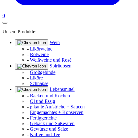
0
Unsere Produkte:
Wein
-
Likörweine
-
Rotweine
-
Weißweine und Rosé
Spirituosen
-
Großgebinde
-
Liköre
-
Schnäpse
Lebensmittel
-
Backen und Kochen
-
Öl und Essig
-
pikante Aufstriche + Saucen
-
Eingemachtes + Konserven
-
Fertiggerichte
-
Gebäck und Süßwaren
-
Gewürze und Salze
-
Kaffee und Tee