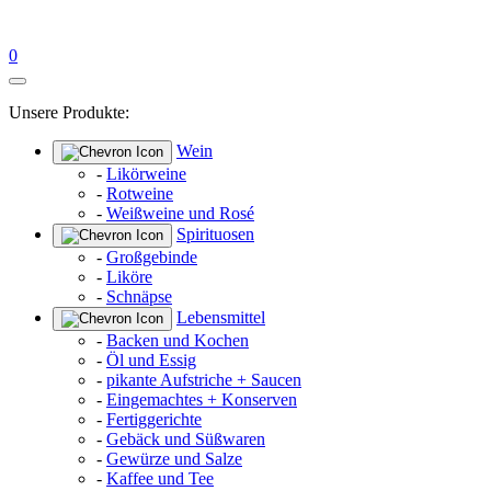
0
Unsere Produkte:
Wein
-
Likörweine
-
Rotweine
-
Weißweine und Rosé
Spirituosen
-
Großgebinde
-
Liköre
-
Schnäpse
Lebensmittel
-
Backen und Kochen
-
Öl und Essig
-
pikante Aufstriche + Saucen
-
Eingemachtes + Konserven
-
Fertiggerichte
-
Gebäck und Süßwaren
-
Gewürze und Salze
-
Kaffee und Tee