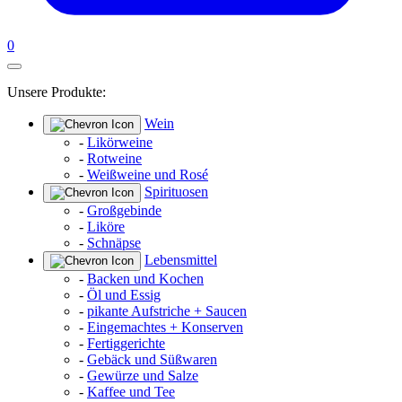
0
Unsere Produkte:
Wein
-
Likörweine
-
Rotweine
-
Weißweine und Rosé
Spirituosen
-
Großgebinde
-
Liköre
-
Schnäpse
Lebensmittel
-
Backen und Kochen
-
Öl und Essig
-
pikante Aufstriche + Saucen
-
Eingemachtes + Konserven
-
Fertiggerichte
-
Gebäck und Süßwaren
-
Gewürze und Salze
-
Kaffee und Tee