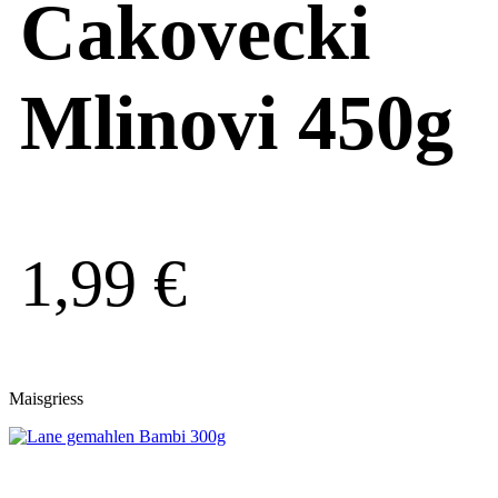
Cakovecki
Mlinovi 450g
1,99
€
Maisgriess