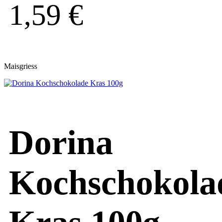
1,59
€
Maisgriess
Dorina
Kochschokola