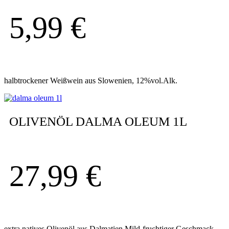
5,99
€
halbtrockener Weißwein aus Slowenien, 12%vol.Alk.
OLIVENÖL DALMA OLEUM 1L
27,99
€
extra natives Olivenöl aus Dalmatien Mild-fruchtiger Geschmack,