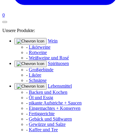
0
Unsere Produkte:
Wein
-
Likörweine
-
Rotweine
-
Weißweine und Rosé
Spirituosen
-
Großgebinde
-
Liköre
-
Schnäpse
Lebensmittel
-
Backen und Kochen
-
Öl und Essig
-
pikante Aufstriche + Saucen
-
Eingemachtes + Konserven
-
Fertiggerichte
-
Gebäck und Süßwaren
-
Gewürze und Salze
-
Kaffee und Tee