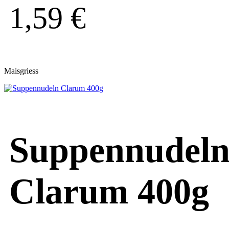
1,59
€
Maisgriess
Suppennudel
Clarum 400g