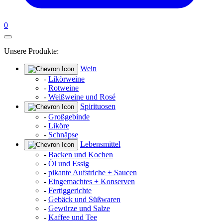
0
Unsere Produkte:
Wein
-
Likörweine
-
Rotweine
-
Weißweine und Rosé
Spirituosen
-
Großgebinde
-
Liköre
-
Schnäpse
Lebensmittel
-
Backen und Kochen
-
Öl und Essig
-
pikante Aufstriche + Saucen
-
Eingemachtes + Konserven
-
Fertiggerichte
-
Gebäck und Süßwaren
-
Gewürze und Salze
-
Kaffee und Tee