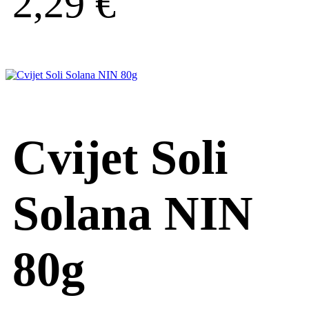
2,29
€
Cvijet Soli
Solana NIN
80g