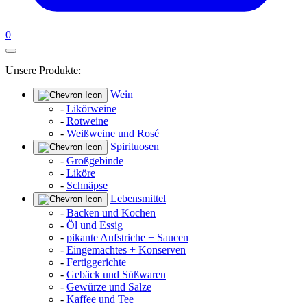
0
Unsere Produkte:
Wein
-
Likörweine
-
Rotweine
-
Weißweine und Rosé
Spirituosen
-
Großgebinde
-
Liköre
-
Schnäpse
Lebensmittel
-
Backen und Kochen
-
Öl und Essig
-
pikante Aufstriche + Saucen
-
Eingemachtes + Konserven
-
Fertiggerichte
-
Gebäck und Süßwaren
-
Gewürze und Salze
-
Kaffee und Tee