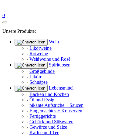
0
Unsere Produkte:
Wein
-
Likörweine
-
Rotweine
-
Weißweine und Rosé
Spirituosen
-
Großgebinde
-
Liköre
-
Schnäpse
Lebensmittel
-
Backen und Kochen
-
Öl und Essig
-
pikante Aufstriche + Saucen
-
Eingemachtes + Konserven
-
Fertiggerichte
-
Gebäck und Süßwaren
-
Gewürze und Salze
-
Kaffee und Tee