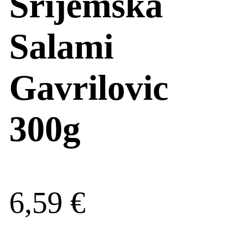
Srijemska
Salami
Gavrilovic
300g
6,59
€