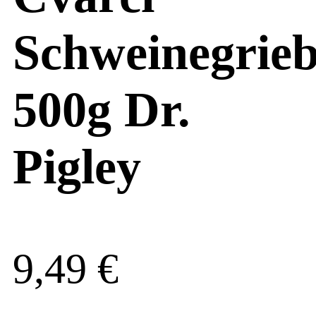
Schweinegrie
500g Dr.
Pigley
9,49
€