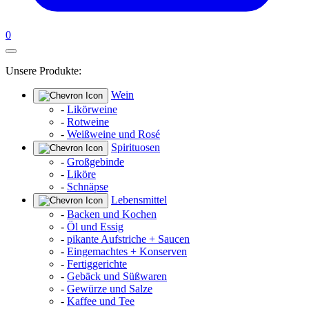
0
Unsere Produkte:
Wein
-
Likörweine
-
Rotweine
-
Weißweine und Rosé
Spirituosen
-
Großgebinde
-
Liköre
-
Schnäpse
Lebensmittel
-
Backen und Kochen
-
Öl und Essig
-
pikante Aufstriche + Saucen
-
Eingemachtes + Konserven
-
Fertiggerichte
-
Gebäck und Süßwaren
-
Gewürze und Salze
-
Kaffee und Tee