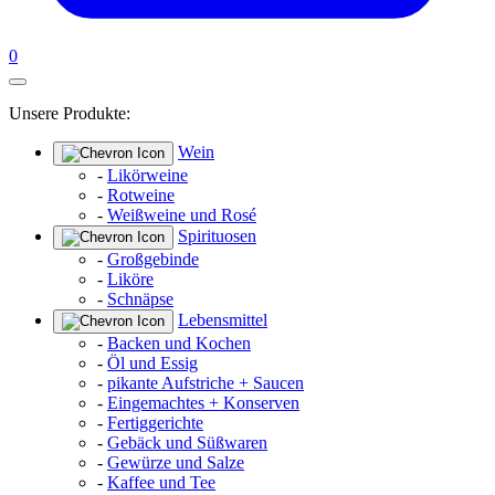
0
Unsere Produkte:
Wein
-
Likörweine
-
Rotweine
-
Weißweine und Rosé
Spirituosen
-
Großgebinde
-
Liköre
-
Schnäpse
Lebensmittel
-
Backen und Kochen
-
Öl und Essig
-
pikante Aufstriche + Saucen
-
Eingemachtes + Konserven
-
Fertiggerichte
-
Gebäck und Süßwaren
-
Gewürze und Salze
-
Kaffee und Tee