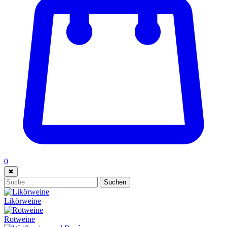
0
✖
Suche:
Suchen
Likörweine
Rotweine