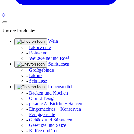
0
Unsere Produkte:
Wein
-
Likörweine
-
Rotweine
-
Weißweine und Rosé
Spirituosen
-
Großgebinde
-
Liköre
-
Schnäpse
Lebensmittel
-
Backen und Kochen
-
Öl und Essig
-
pikante Aufstriche + Saucen
-
Eingemachtes + Konserven
-
Fertiggerichte
-
Gebäck und Süßwaren
-
Gewürze und Salze
-
Kaffee und Tee