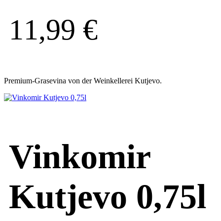
11,99
€
Premium-Grasevina von der Weinkellerei Kutjevo.
Vinkomir
Kutjevo 0,75l