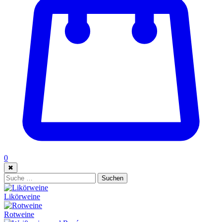
0
✖
Suche:
Suchen
Likörweine
Rotweine