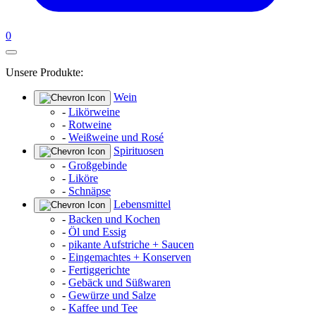
0
Unsere Produkte:
Wein
-
Likörweine
-
Rotweine
-
Weißweine und Rosé
Spirituosen
-
Großgebinde
-
Liköre
-
Schnäpse
Lebensmittel
-
Backen und Kochen
-
Öl und Essig
-
pikante Aufstriche + Saucen
-
Eingemachtes + Konserven
-
Fertiggerichte
-
Gebäck und Süßwaren
-
Gewürze und Salze
-
Kaffee und Tee