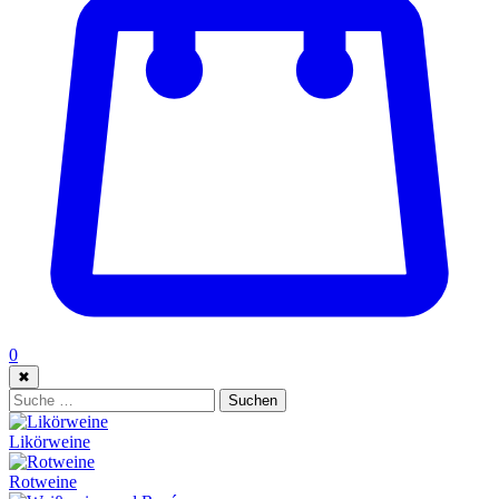
0
✖
Suche:
Suchen
Likörweine
Rotweine